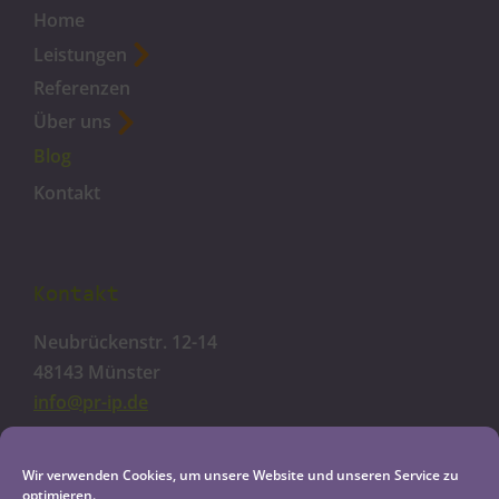
Home
Leistungen
Referenzen
Über uns
Blog
Kontakt
Kontakt
Neubrückenstr. 12-14
48143 Münster
info@pr-ip.de
Cookie-Richtlinie
Wir verwenden Cookies, um unsere Website und unseren Service zu
optimieren.