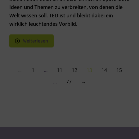
Ideen und Themen zu verbreiten, von denen die
Welt wissen soll. TED ist und bleibt dabei ein
wirklich leuchtendes Vorbild.
Weiterlesen
←
1
…
11
12
13
14
15
…
77
→