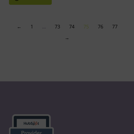
←
1
…
73
74
75
76
77
→