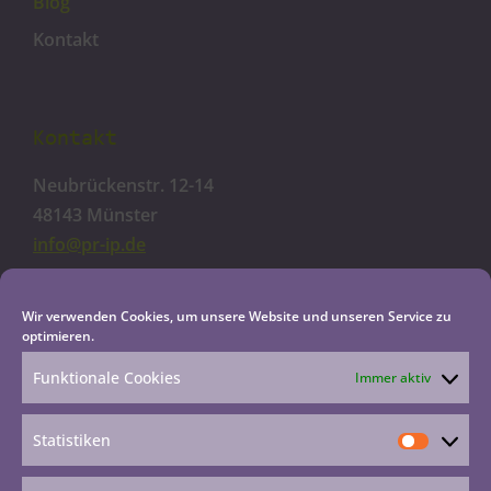
Blog
Kontakt
Kontakt
Neubrückenstr. 12-14
48143 Münster
info@pr-ip.de
Cookie-Richtlinie
Wir verwenden Cookies, um unsere Website und unseren Service zu
optimieren.
Datenschutzerklärung
Impressum
Funktionale Cookies
Immer aktiv
Haftungsausschluss
Statistiken