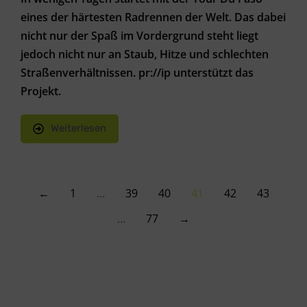
eines der härtesten Radrennen der Welt. Das dabei
nicht nur der Spaß im Vordergrund steht liegt
jedoch nicht nur an Staub, Hitze und schlechten
Straßenverhältnissen. pr://ip unterstützt das
Projekt.
Weiterlesen
←
1
…
39
40
41
42
43
…
77
→