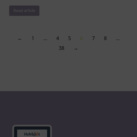
Read article
←
1
…
4
5
6
7
8
…
38
→