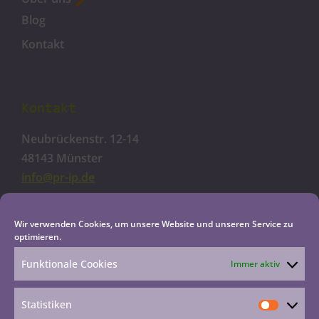
Blog
Kontakt
Kontakt
Neubrückenstr. 12-14
48143 Münster
info@pr-ip.de
Cookie-Richtlinie
Wir verwenden Cookies, um unsere Website und unseren Service zu
optimieren.
Datenschutzerklärung
Impressum
Funktionale Cookies
Immer aktiv
Haftungsausschluss
Statistiken