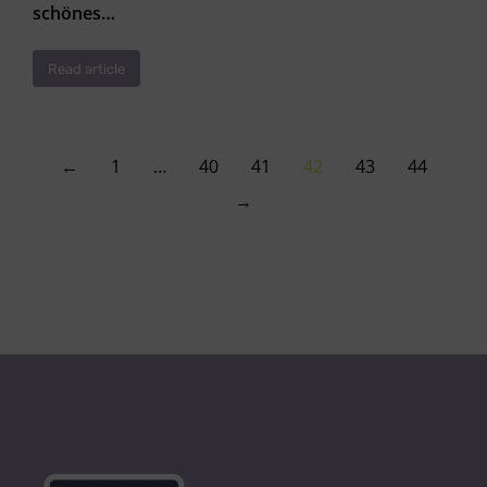
schönes…
Read article
←
1
…
40
41
42
43
44
→