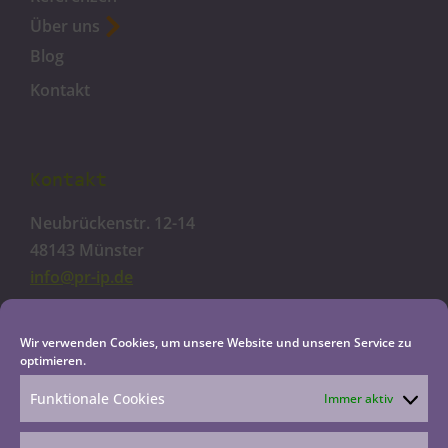
Über uns
Blog
Kontakt
Kontakt
Neubrückenstr. 12-14
48143 Münster
info@pr-ip.de
Cookie-Richtlinie
Wir verwenden Cookies, um unsere Website und unseren Service zu
optimieren.
Datenschutzerklärung
Impressum
Funktionale Cookies
Immer aktiv
Haftungsausschluss