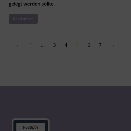
gelegt werden sollte.
Read article
←
1
…
3
4
5
6
7
→