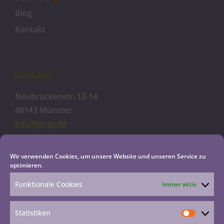
Blog
Kontakt
Kontakt
Neubrückenstr. 12-14
48143 Münster
info@pr-ip.de
Cookie-Richtlinie
Wir verwenden Cookies, um unsere Website und unseren Service zu
optimieren.
Datenschutzerklärung
Impressum
Funktionale Cookies
Immer aktiv
Haftungsausschluss
Statistiken