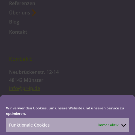
Referenzen
Über uns
Blog
Kontakt
Kontakt
Neubrückenstr. 12-14
48143 Münster
info@pr-ip.de
Cookie-Richtlinie
Wir verwenden Cookies, um unsere Website und unseren Service zu
optimieren.
Datenschutzerklärung
Impressum
Funktionale Cookies
Immer aktiv
Haftungsausschluss