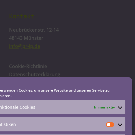
Kontakt
Neubrückenstr. 12-14
48143 Münster
info@pr-ip.de
Cookie-Richtlinie
Datenschutzerklärung
Impressum
Haftungsausschluss
verwenden Cookies, um unsere Website und unseren Service zu
mieren.
nktionale Cookies
Immer aktiv
atistiken