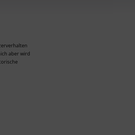
zerverhalten
mich aber wird
torische