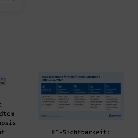
t
dtem
apsis
KI-Sichtbarkeit:
ht