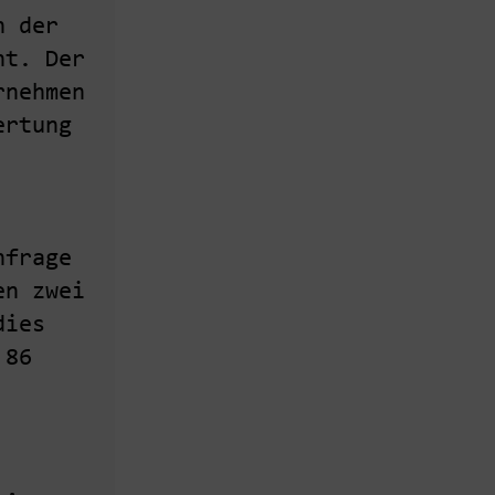
h der
nt. Der
rnehmen
ertung
hfrage
en zwei
dies
 86