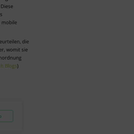
 Diese
us
s mobile
eurteilen, die
er, womit sie
ßenordnung
ch
Blogs
)
p