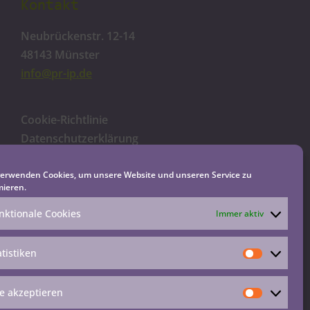
Kontakt
Neubrückenstr. 12-14
48143 Münster
info@pr-ip.de
Cookie-Richtlinie
Datenschutzerklärung
Impressum
Haftungsausschluss
verwenden Cookies, um unsere Website und unseren Service zu
mieren.
nktionale Cookies
Immer aktiv
atistiken
le akzeptieren