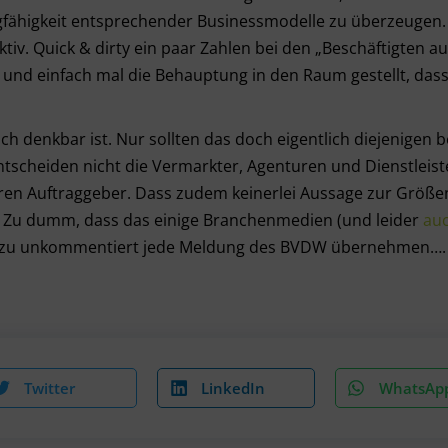
gfähigkeit entsprechender Businessmodelle zu überzeugen.
iv. Quick & dirty ein paar Zahlen bei den „Beschäftigten a
und einfach mal die Behauptung in den Raum gestellt, das
lich denkbar ist. Nur sollten das doch eigentlich diejenigen b
ntscheiden nicht die Vermarkter, Agenturen und Dienstleist
deren Auftraggeber. Dass zudem keinerlei Aussage zur Grö
r. Zu dumm, dass das einige Branchenmedien (und leider
au
ahezu unkommentiert jede Meldung des BVDW übernehmen….
Twitter
LinkedIn
WhatsAp