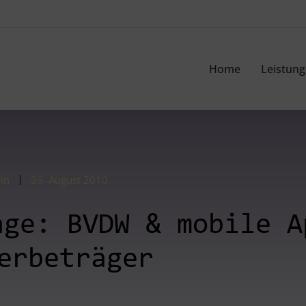
Home
Leistun
in
26. August 2010
age: BVDW & mobile A
erbeträger