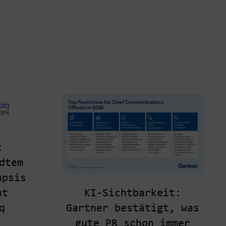
t
dtem
apsis
KI-Sichtbarkeit:
ht
Gartner bestätigt, was
q
gute PR schon immer