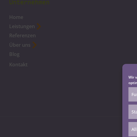
Unternehmen
Home
Leistungen
Referenzen
Über uns
Blog
Kontakt
Wir 
opti
Fu
St
Al