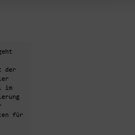
geht
t der
ler
l im
ierung
r
cen für