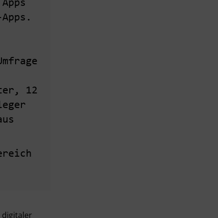
 Apps
-Apps.
Umfrage
ter, 12
leger
aus
ereich
digitaler