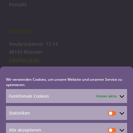
Kontakt
Kontakt
Neubrückenstr. 12-14
48143 Münster
info@pr-ip.de
Cookie-Richtlinie
Wir verwenden Cookies, um unsere Website und unseren Service zu
optimieren.
Datenschutzerklärung
Impressum
Funktionale Cookies
Immer aktiv
Haftungsausschluss
Statistiken
Alle akzeptieren