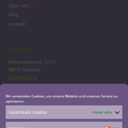
Über uns
Blog
Kontakt
Kontakt
Neubrückenstr. 12-14
48143 Münster
info@pr-ip.de
Cookie-Richtlinie
Wir verwenden Cookies, um unsere Website und unseren Service zu
optimieren.
Datenschutzerklärung
Impressum
Funktionale Cookies
Immer aktiv
Haftungsausschluss