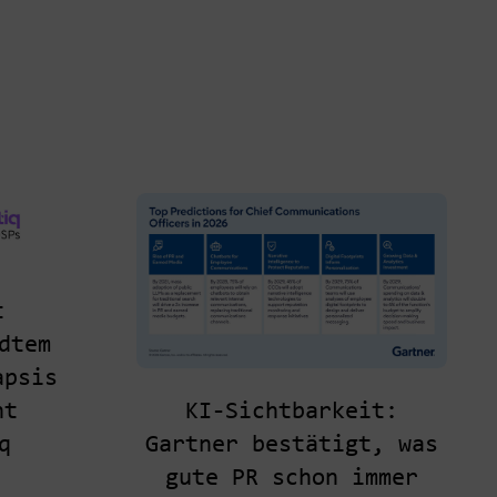
t
dtem
apsis
KI-Sichtbarkeit:
ht
Gartner bestätigt, was
q
gute PR schon immer