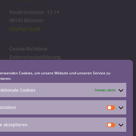
Neubrückenstr. 12-14
48143 Münster
info@pr-ip.de
Cookie-Richtlinie
Datenschutzerklärung
Impressum
Haftungsausschluss
verwenden Cookies, um unsere Website und unseren Service zu
mieren.
nktionale Cookies
Immer aktiv
atistiken
le akzeptieren