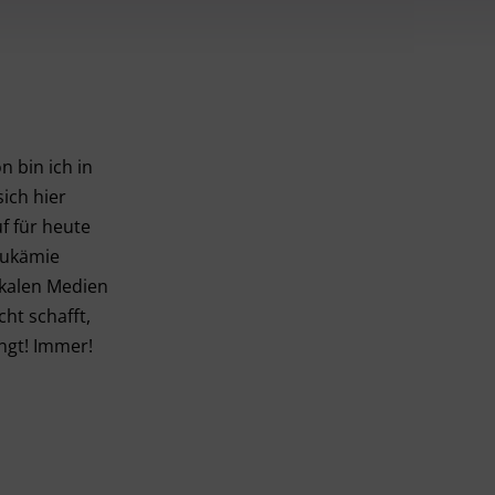
 bin ich in
ich hier
f für heute
Leukämie
okalen Medien
ht schafft,
ängt! Immer!