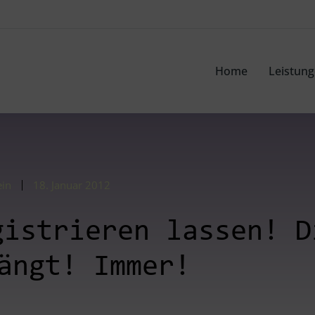
Home
Leistun
ein
18. Januar 2012
gistrieren lassen! D
ängt! Immer!