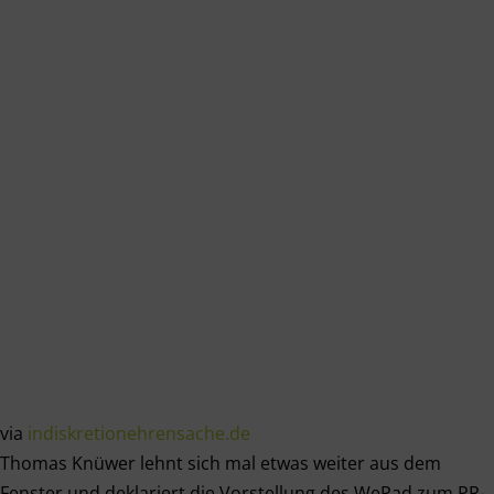
via
indiskretionehrensache.de
Thomas Knüwer lehnt sich mal etwas weiter aus dem
Fenster und deklariert die Vorstellung des WePad zum PR-