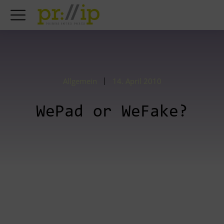
Allgemein
14. April 2010
WePad or WeFake?