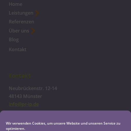
Home
Leistungen
Referenzen
Über uns
Blog
Kontakt
Kontakt
Neubrückenstr. 12-14
48143 Münster
info@pr-ip.de
Cookie-Richtlinie
Wir verwenden Cookies, um unsere Website und unseren Service zu
optimieren.